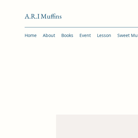
A.R.I
Muffins
Home
About
Books
Event
Lesson
Sweet Muf